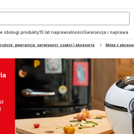
je obsługi produkty
15 lat naprawialności
Gwarancja i naprawa
rukcje, gwarancja, serwisanci, części i akcesoria
Sklep z akceso
ia
ci
j