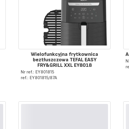
Wielofunkcyjna frytkownica
A
beztłuszczowa TEFAL EASY
N
FRY&GRILL XXL EY8018
r
Nr ref.: EY801815
ref.: EY801815/87A