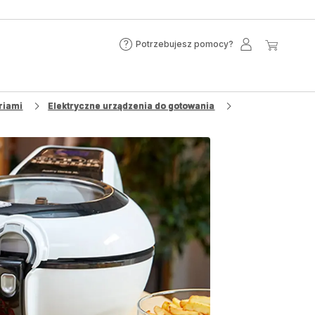
Potrzebujesz pomocy?
Potrzebujesz
Moje
Mój
pomocy?
konto
koszyk
riami
Elektryczne urządzenia do gotowania