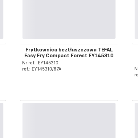
Frytkownica beztłuszczowa TEFAL
Easy Fry Compact Forest EY145310
Nr ref.: EY145310
N
ref.: EY145310/87A
r