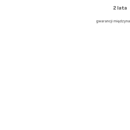
2 lata
gwarancji międzyn