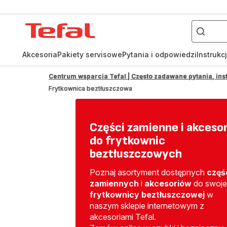
Czego
szukasz?
Strona
główna
Tefal
Akcesoria
Pakiety servisowe
Pytania i odpowiedzi
Instrukc
Centrum wsparcia Tefal | Często zadawane pytania, inst
Frytkownica beztłuszczowa
Części zamienne i akcesor
do frytkownic
beztłuszczowych
Poznaj asortyment dostępnych
częś
zamiennych
i
akcesoriów
do swoje
frytkownicy beztłuszczowej
w
naszym sklepie internetowym z
akcesoriami Tefal.