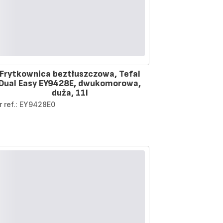
Frytkownica beztłuszczowa, Tefal
Dual Easy EY9428E, dwukomorowa,
duża, 11l
r ref.: EY9428E0