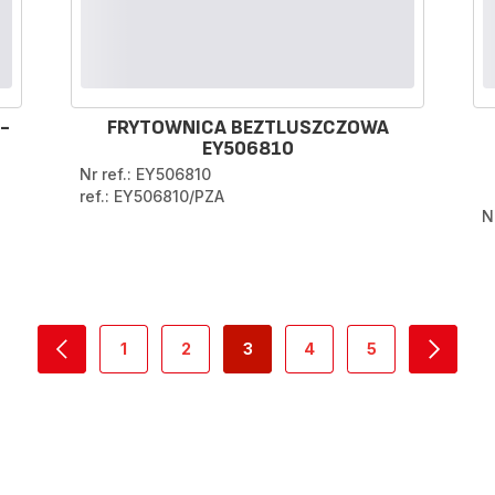
-
FRYTOWNICA BEZTLUSZCZOWA
EY506810
Nr ref.: EY506810
ref.: EY506810/PZA
N
1
2
3
4
5
navigation.pagination.actions.prev
-
-
-
-
-
navigat
navigation.pagination.a11y.page
navigation.pagination.a11y.page
navigation.pagination.a11y.pag
navigation.pagination.a
navigation.pagi