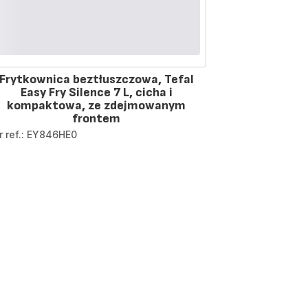
Frytkownica beztłuszczowa, Tefal
Easy Fry Silence 7 L, cicha i
kompaktowa, ze zdejmowanym
frontem
r ref.: EY846HE0
ion.pagination.actions.next
e
11y.page
nation.a11y.page