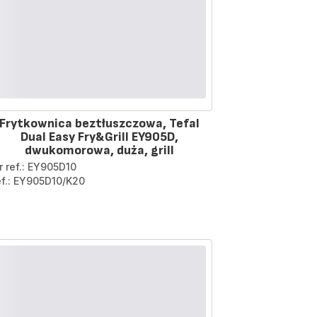
Frytkownica beztłuszczowa, Tefal
Dual Easy Fry&Grill EY905D,
dwukomorowa, duża, grill
r ref.: EY905D10
ef.: EY905D10/K20