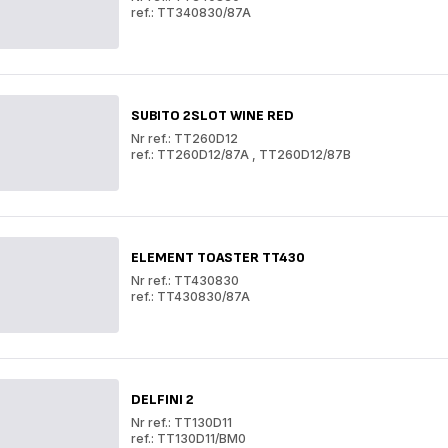
ref.: TT340830/87A
Toster
TEFAL
Toster
SUBITO
TEFAL
TT340830
SUBITO
TT340830
SUBITO 2SLOT WINE RED
Nr ref.: TT260D12
ref.: TT260D12/87A
,
TT260D12/87B
SUBITO
2SLOT
SUBITO
WINE
2SLOT
RED
WINE
RED
ELEMENT TOASTER TT430
Nr ref.: TT430830
ref.: TT430830/87A
ELEMENT
TOASTER
ELEMENT
TT430
TOASTER
TT430
DELFINI 2
Nr ref.: TT130D11
ref.: TT130D11/BM0