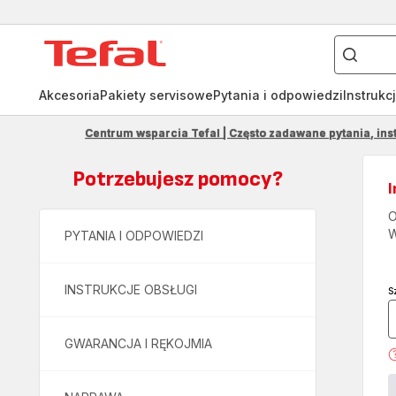
Czego
szukasz?
Strona
główna
Tefal
Akcesoria
Pakiety servisowe
Pytania i odpowiedzi
Instrukc
Centrum wsparcia Tefal | Często zadawane pytania, inst
Potrzebujesz pomocy?
I
O
W
PYTANIA I ODPOWIEDZI
INSTRUKCJE OBSŁUGI
S
GWARANCJA I RĘKOJMIA