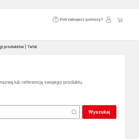
Potrzebujesz pomocy?
Potrzebujesz
Moje
Mój
pomocy?
konto
koszyk
gi produktów | Tefal
 nazwę lub referencję swojego produktu.
Wyszukaj