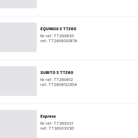
DELFINI
2
DELFINI
2
EQUINOX 3 TT260
Nr ref.: TT260830
ref.: TT260830/87A
EQUINOX
3
EQUINOX
TT260
3
TT260
SUBITO 3 TT260
Nr ref.: TT260812
ref.: TT260812/3DA
SUBITO
3
SUBITO
TT260
3
TT260
Express
Nr ref.: TT365031
ref.: TT365031/3D
Express
Express