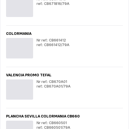
ref.: CB671816/79A
PLANCHA
PL
VALENCIA
VA
GRILL &
GRI
PLANCHA
PL
(14)
(14)
COLORMANIA
Nr ref.: CB661412
ref.: CB661412/79A
COLORMANIA
CO
VALENCIA PROMO TEFAL
Nr ref.: CB670A01
ref.: CB670A01/79A
VALENCIA
VA
PROMO
PR
TEFAL
TE
PLANCHA SEVILLA COLORMANIA CB660
Nr ref.: CB660501
ref.: CB660501/79A