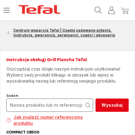
Strona
Otwórz
Moje
Mój
główna
menu
konto
koszy
Tefal
Centrum wsparcia Tefal | Często zadawane pytania,
instrukcje, gwarancja, serwisanci, części i akcesoria
Instrukcje obsługi Grill Plancha Tefal
Oszczędzaj czas dzięki naszym instrukcjom użytkowania!
Wybierz swój produkt klikając w obrazek lub wpisz w
wyszukiwarkę nazwę lub referencję swojego produktu.
Szukam
Wyszukaj
Jak znaleźć numer referencyjny
produktu
COMPACT CB500