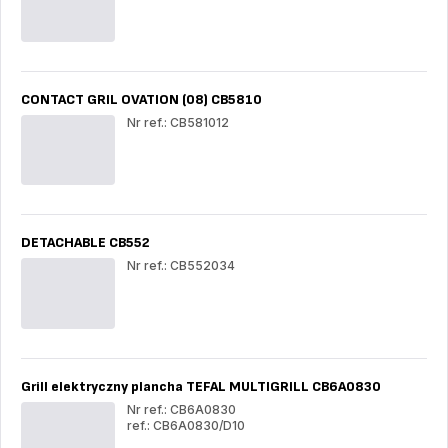
PLANCHA
PL
SEVILLA
SE
COLORMANIA
CO
CB660
CB
CONTACT GRIL OVATION (08) CB5810
Nr ref.: CB581012
CO
GRI
OV
(08)
CB
DETACHABLE CB552
Nr ref.: CB552034
DE
CB
Grill elektryczny plancha TEFAL MULTIGRILL CB6A0830
Nr ref.: CB6A0830
ref.: CB6A0830/D10
Grill
Gril