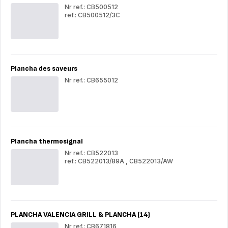
Nr ref.: CB500512
ref.: CB500512/3C
COMPACT
CO
CB500
CB
Plancha des saveurs
Nr ref.: CB655012
Pla
des
sav
Plancha thermosignal
Nr ref.: CB522013
ref.: CB522013/89A
,
CB522013/AW
Plancha
Pla
thermosignal
the
PLANCHA VALENCIA GRILL & PLANCHA (14)
Nr ref.: CB671816