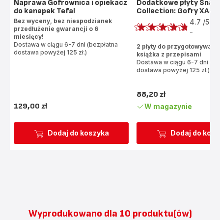
Naprawa Gofrownica i opiekacz
Dodatkowe płyty Snac
do kanapek Tefal
Collection: Gofry XA8
Oprocentowanie
Bez wyceny, bez niespodzianek
4.7
/5
1
przedłużenie gwarancji o 6
R
-
ratings.4.7
miesięcy!
Dostawa w ciągu 6-7 dni (bezpłatna
2 płyty do przygotowywania
dostawa powyżej 125 zł.)
książka z przepisami
Dostawa w ciągu 6-7 dni (be
dostawa powyżej 125 zł.)
88,20 zł
Ceny
129,00 zł
W magazynie
Ceny
Dodaj do koszyka
Dodaj do kos
Wyprodukowano dla 10 produktu(ów)