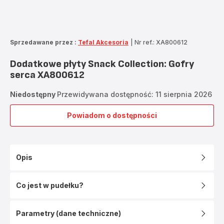
Sprzedawane przez :
Tefal Akcesoria
|
Nr ref.: XA800612
Dodatkowe płyty Snack Collection: Gofry
serca XA800612
Niedostępny
Przewidywana dostępność: 11 sierpnia 2026
Powiadom o dostępności
Dodatkowe
płyty
Snack
Collection:
Opis
Gofry
serca
XA800612
Co jest w pudełku?
Parametry (dane techniczne)