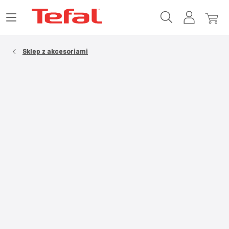
Strona
Otwórz
Moje
Mój
główna
menu
konto
koszy
Tefal
Sklep z akcesoriami