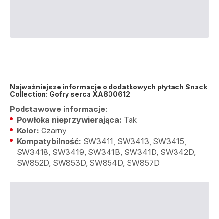
Najważniejsze informacje o dodatkowych płytach Snack
Collection: Gofry serca XA800612
Podstawowe informacje
:
Powłoka nieprzywierająca:
Tak
Kolor:
Czarny
Kompatybilność:
SW3411, SW3413, SW3415,
SW3418, SW3419, SW341B, SW341D, SW342D,
SW852D, SW853D, SW854D, SW857D