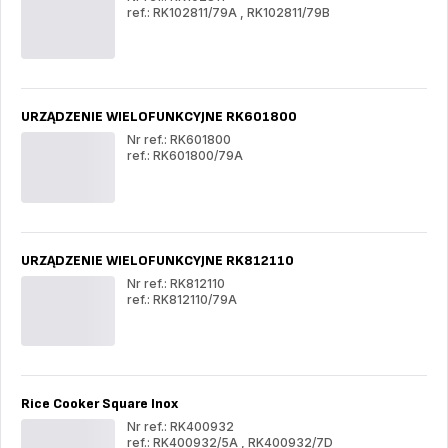
ref.: RK102811/79A
,
RK102811/79B
URZADZENIE
UR
WIELOFUNKCYJNE
WI
RK102811
RK1
URZĄDZENIE WIELOFUNKCYJNE RK601800
Nr ref.: RK601800
ref.: RK601800/79A
URZĄDZENIE
UR
WIELOFUNKCYJNE
WI
RK601800
RK6
URZĄDZENIE WIELOFUNKCYJNE RK812110
Nr ref.: RK812110
ref.: RK812110/79A
URZĄDZENIE
UR
WIELOFUNKCYJNE
WI
RK812110
RK8
Rice Cooker Square Inox
Nr ref.: RK400932
ref.: RK400932/5A
,
RK400932/7D