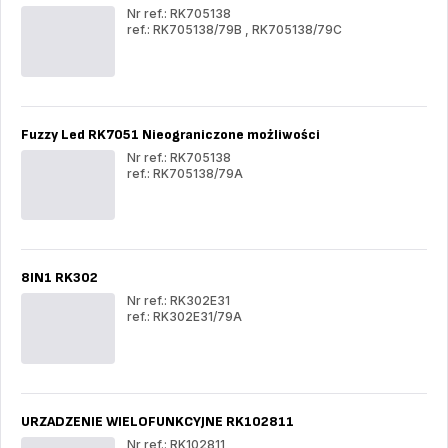
Nr ref.: RK705138
ref.: RK705138/79B
,
RK705138/79C
URZADZENIE
UR
WIELOFUNKCYJNE
WI
RK705138
RK7
Fuzzy Led RK7051 Nieograniczone możliwości
Nr ref.: RK705138
ref.: RK705138/79A
Fuzzy
Fuz
Led
Led
RK7051
RK
Nieograniczone
Nie
możliwości
moż
8IN1 RK302
Nr ref.: RK302E31
ref.: RK302E31/79A
8IN1
8IN
RK302
RK
URZADZENIE WIELOFUNKCYJNE RK102811
Nr ref.: RK102811