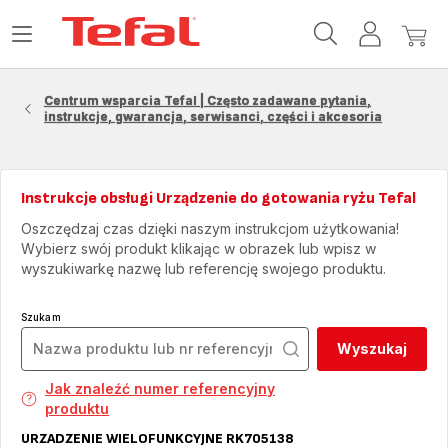
Strona
Otwórz
Moje
Mój
główna
menu
konto
koszy
Tefal
Centrum wsparcia Tefal | Często zadawane pytania,
instrukcje, gwarancja, serwisanci, części i akcesoria
Instrukcje obsługi Urządzenie do gotowania ryżu Tefal
Oszczędzaj czas dzięki naszym instrukcjom użytkowania!
Wybierz swój produkt klikając w obrazek lub wpisz w
wyszukiwarkę nazwę lub referencję swojego produktu.
Szukam
Wyszukaj
Jak znaleźć numer referencyjny
produktu
URZADZENIE WIELOFUNKCYJNE RK705138