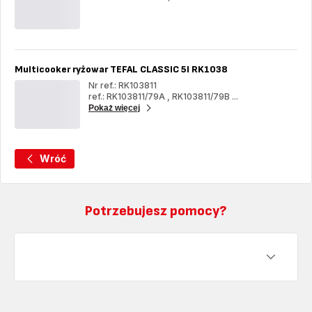
Rice
Ric
Cooker
Coo
Square
Squ
Inox
Ino
Multicooker ryżowar TEFAL CLASSIC 5l RK1038
Nr ref.: RK103811
ref.: RK103811/79A
,
RK103811/79B
...
Pokaż więcej
Mul
ryż
TE
CL
5l
Wróć
RK
Potrzebujesz pomocy?