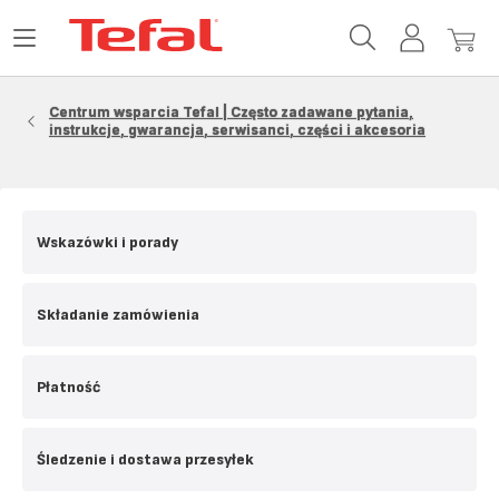
Strona
Otwórz
Moje
Mój
główna
menu
konto
koszy
Tefal
Centrum wsparcia Tefal | Często zadawane pytania,
instrukcje, gwarancja, serwisanci, części i akcesoria
Wskazówki i porady
Składanie zamówienia
Płatność
Śledzenie i dostawa przesyłek